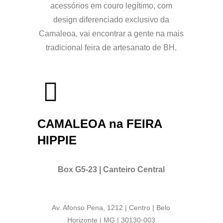
acessórios em couro legítimo, com
design diferenciado exclusivo da
Camaleoa, vai encontrar a gente na mais
tradicional feira de artesanato de BH.
CAMALEOA na FEIRA
HIPPIE
Box G5-23 | Canteiro Central
Av. Afonso Pena, 1212 | Centro | Belo
Horizonte | MG | 30130-003