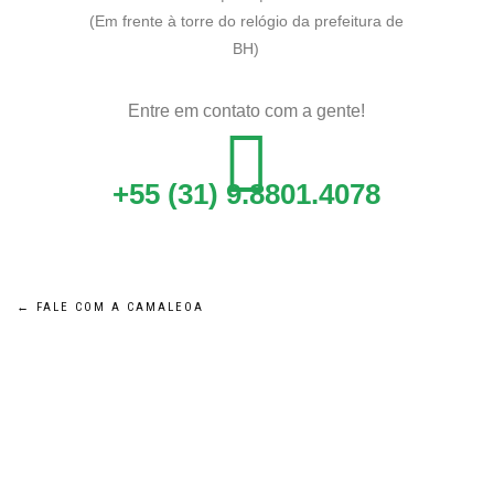
(Em frente à torre do relógio da prefeitura de
BH)
Entre em contato com a gente!
+55 (31) 9.8801.4078
←
FALE COM A CAMALEOA