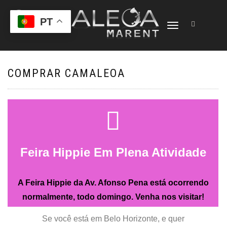
PT
ALTERNAR
NAVEGAÇÃO
COMPRAR CAMALEOA
Feira Hippie Em Plena Atividade
A Feira Hippie da Av. Afonso Pena está ocorrendo
normalmente, todo domingo. Venha nos visitar!
Se você está em Belo Horizonte, e quer