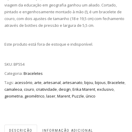
viagem da educação em geografia ganhou um aliado. Cortado,
pintado e engenhosamente montado à mão (!), é um bracelete de
couro, com dois ajustes de tamanho (18 e 19,5 cm) com fechamento
através de botões de pressão e largura de 5,5 cm.
Este produto está fora de estoque e indisponível.
SKU:
BP554
Categoria:
Braceletes
Tags:
acessório
,
arte
,
artesanal
,
artesanato
,
bijou
,
bijous
,
Bracelete
,
camaleoa
,
couro
,
criatividade
,
design
,
Erika Marent
,
exclusivo
,
geometria
,
geométrico
,
laser
,
Marent
,
Puzzle
,
único
DESCRIÇÃO
INFORMAÇÃO ADICIONAL